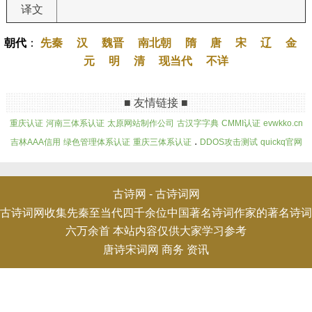
译文
朝代
：
先秦
汉
魏晋
南北朝
隋
唐
宋
辽
金
元
明
清
现当代
不详
■ 友情链接 ■
重庆认证
河南三体系认证
太原网站制作公司
古汉字字典
CMMI认证
evwkko.cn
.
吉林AAA信用
绿色管理体系认证
重庆三体系认证
DDOS攻击测试
quickq官网
古诗网 -
古诗词网
古诗词网收集先秦至当代四千余位中国著名诗词作家的著名诗词
六万余首 本站内容仅供大家学习参考
唐诗宋词网
商务
资讯