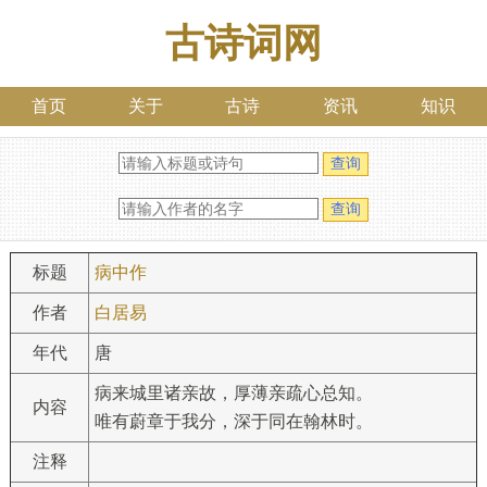
古诗词网
首页
关于
古诗
资讯
知识
标题
病中作
作者
白居易
年代
唐
病来城里诸亲故，厚薄亲疏心总知。
内容
唯有蔚章于我分，深于同在翰林时。
注释