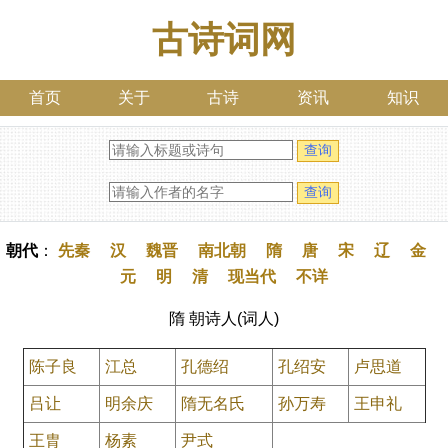
古诗词网
首页
关于
古诗
资讯
知识
朝代
：
先秦
汉
魏晋
南北朝
隋
唐
宋
辽
金
元
明
清
现当代
不详
隋 朝诗人(词人)
陈子良
江总
孔德绍
孔绍安
卢思道
吕让
明余庆
隋无名氏
孙万寿
王申礼
王胄
杨素
尹式