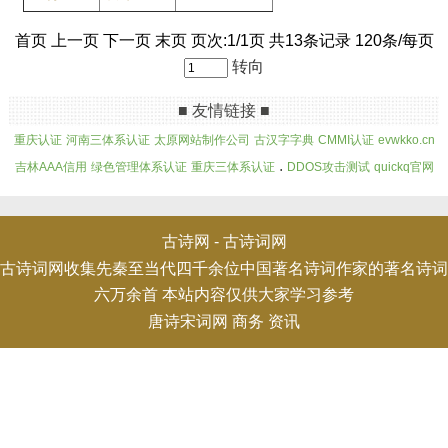
首页 上一页 下一页 末页 页次:1/1页 共13条记录 120条/每页
转向
■ 友情链接 ■
重庆认证
河南三体系认证
太原网站制作公司
古汉字字典
CMMI认证
evwkko.cn
.
吉林AAA信用
绿色管理体系认证
重庆三体系认证
DDOS攻击测试
quickq官网
古诗网 -
古诗词网
古诗词网收集先秦至当代四千余位中国著名诗词作家的著名诗词
六万余首 本站内容仅供大家学习参考
唐诗宋词网
商务
资讯