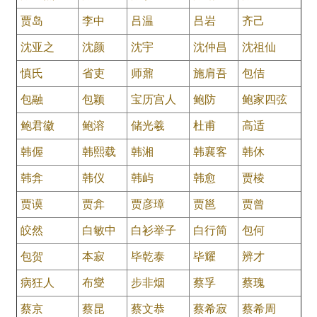
贾岛
李中
吕温
吕岩
齐己
沈亚之
沈颜
沈宇
沈仲昌
沈祖仙
慎氏
省吏
师鼐
施肩吾
包佶
包融
包颖
宝历宫人
鲍防
鲍家四弦
鲍君徽
鲍溶
储光羲
杜甫
高适
韩偓
韩熙载
韩湘
韩襄客
韩休
韩弇
韩仪
韩屿
韩愈
贾棱
贾谟
贾弇
贾彦璋
贾邕
贾曾
皎然
白敏中
白衫举子
白行简
包何
包贺
本寂
毕乾泰
毕耀
辨才
病狂人
布燮
步非烟
蔡孚
蔡瑰
蔡京
蔡昆
蔡文恭
蔡希寂
蔡希周