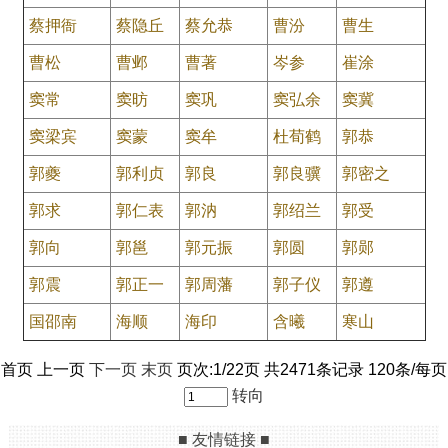
蔡押衙
蔡隐丘
蔡允恭
曹汾
曹生
曹松
曹邺
曹著
岑参
崔涂
窦常
窦昉
窦巩
窦弘余
窦冀
窦梁宾
窦蒙
窦牟
杜荀鹤
郭恭
郭夔
郭利贞
郭良
郭良骥
郭密之
郭求
郭仁表
郭汭
郭绍兰
郭受
郭向
郭邕
郭元振
郭圆
郭郧
郭震
郭正一
郭周藩
郭子仪
郭遵
国邵南
海顺
海印
含曦
寒山
首页 上一页
下一页
末页
页次:1/22页 共2471条记录 120条/每页
转向
■ 友情链接 ■