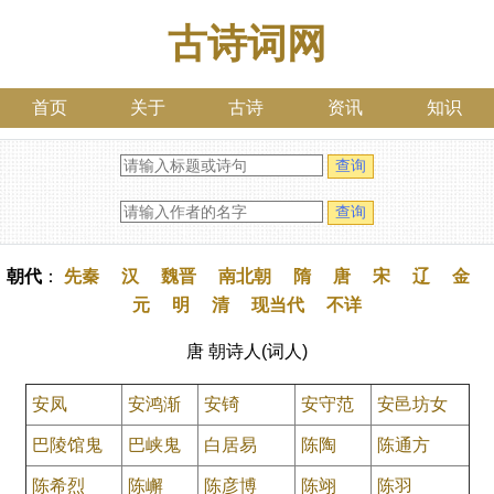
古诗词网
首页
关于
古诗
资讯
知识
朝代
：
先秦
汉
魏晋
南北朝
隋
唐
宋
辽
金
元
明
清
现当代
不详
唐 朝诗人(词人)
安凤
安鸿渐
安锜
安守范
安邑坊女
巴陵馆鬼
巴峡鬼
白居易
陈陶
陈通方
陈希烈
陈嶰
陈彦博
陈翊
陈羽