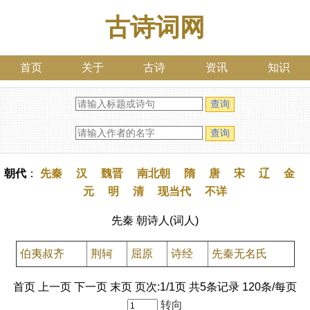
古诗词网
首页
关于
古诗
资讯
知识
朝代
：
先秦
汉
魏晋
南北朝
隋
唐
宋
辽
金
元
明
清
现当代
不详
先秦 朝诗人(词人)
伯夷叔齐
荆轲
屈原
诗经
先秦无名氏
首页 上一页 下一页 末页 页次:1/1页 共5条记录 120条/每页
转向