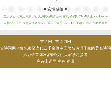
■ 友情链接 ■
重庆认证
河南三体系认证
太原网站制作公司
古汉字字典
CMMI认证
evwkko.cn
.
吉林AAA信用
绿色管理体系认证
重庆三体系认证
DDOS攻击测试
quickq官网
古诗网 -
古诗词网
古诗词网收集先秦至当代四千余位中国著名诗词作家的著名诗词
六万余首 本站内容仅供大家学习参考
唐诗宋词网
商务
资讯