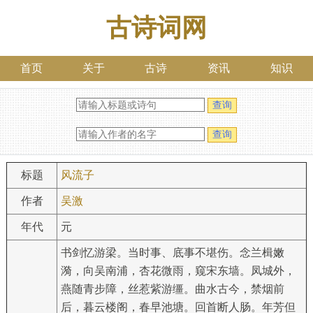
古诗词网
首页
关于
古诗
资讯
知识
标题
风流子
作者
吴激
年代
元
书剑忆游梁。当时事、底事不堪伤。念兰楫嫩
漪，向吴南浦，杏花微雨，窥宋东墙。凤城外，
燕随青步障，丝惹紫游缰。曲水古今，禁烟前
后，暮云楼阁，春早池塘。回首断人肠。年芳但