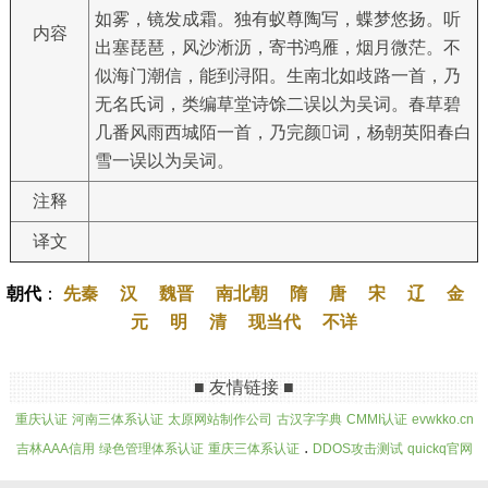
如雾，镜发成霜。独有蚁尊陶写，蝶梦悠扬。听
内容
出塞琵琶，风沙淅沥，寄书鸿雁，烟月微茫。不
似海门潮信，能到浔阳。生南北如歧路一首，乃
无名氏词，类编草堂诗馀二误以为吴词。春草碧
几番风雨西城陌一首，乃完颜词，杨朝英阳春白
雪一误以为吴词。
注释
译文
朝代
：
先秦
汉
魏晋
南北朝
隋
唐
宋
辽
金
元
明
清
现当代
不详
■ 友情链接 ■
重庆认证
河南三体系认证
太原网站制作公司
古汉字字典
CMMI认证
evwkko.cn
.
吉林AAA信用
绿色管理体系认证
重庆三体系认证
DDOS攻击测试
quickq官网