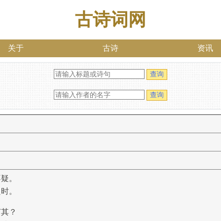
古诗词网
关于
古诗
资讯
不疑。
良时。
何其？