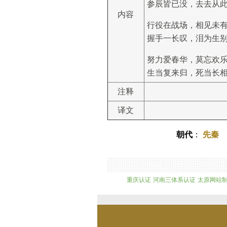
参辰皆已没，去去从
内容
行役在战场，相见未
握手一长叹，泪为生
努力爱春华，莫忘欢
生当复来归，死当长
注释
译文
朝代
：
先秦
重庆认证
河南三体系认证
太原网站