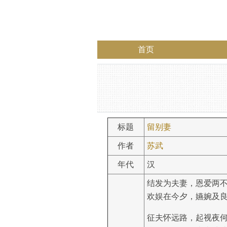
首页
标题
留别妻
作者
苏武
年代
汉
结发为夫妻，恩爱两
欢娱在今夕，嬿婉及
征夫怀远路，起视夜