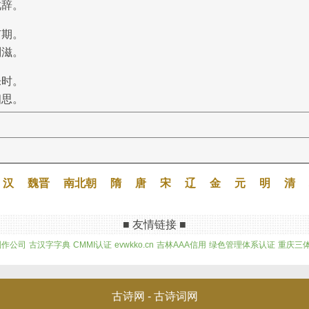
此辞。
有期。
别滋。
乐时。
相思。
汉
魏晋
南北朝
隋
唐
宋
辽
金
元
明
清
■ 友情链接 ■
制作公司
古汉字字典
CMMI认证
evwkko.cn
吉林AAA信用
绿色管理体系认证
重庆三
古诗网 -
古诗词网