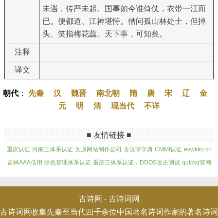
未遇，传严未起。国事如今谁倚仗，衣带一江而
已。便都道、江神堪恃。借问孤山林处士，但掉
头、笑指梅花蕊。天下事，可知矣。
注释
译文
朝代
：
先秦
汉
魏晋
南北朝
隋
唐
宋
辽
金
元
明
清
现当代
不详
■ 友情链接 ■
重庆认证
河南三体系认证
太原网站制作公司
古汉字字典
CMMI认证
evwkko.cn
.
吉林AAA信用
绿色管理体系认证
重庆三体系认证
DDOS攻击测试
quickq官网
古诗网 -
古诗词网
古诗词网收集先秦至当代四千余位中国著名诗词作家的著名诗词