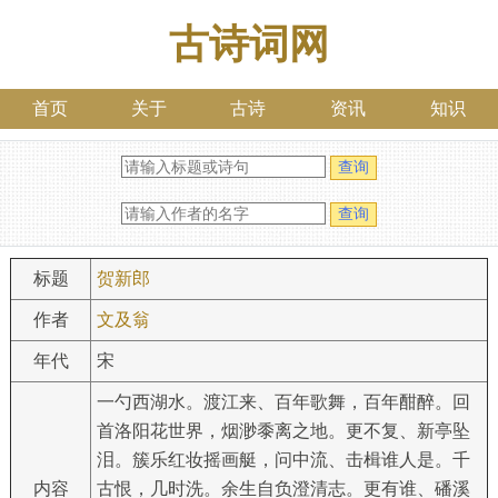
古诗词网
首页
关于
古诗
资讯
知识
标题
贺新郎
作者
文及翁
年代
宋
一勺西湖水。渡江来、百年歌舞，百年酣醉。回
首洛阳花世界，烟渺黍离之地。更不复、新亭坠
泪。簇乐红妆摇画艇，问中流、击楫谁人是。千
内容
古恨，几时洗。余生自负澄清志。更有谁、磻溪