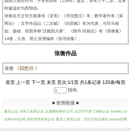
因病入朝任尚书，于永和四年（139年）逝世，享年六十二岁。北宋
时被追封为西鄂伯。
张衡在天文学方面著有《灵宪》《浑仪图注》等；数学著作有《算
罔论》；文学作品以《二京赋》《归田赋》等为代表，与司马相
如、扬雄、班固并称“汉赋四大家”。《隋书·经籍志》有《张衡集》
14卷，久佚。明人张溥编有《张河间集》。
张衡作品
张衡
《四愁诗 》
首页 上一页 下一页 末页 页次:1/1页 共1条记录 120条/每页
转向
■ 友情链接 ■
重庆认证
河南三体系认证
太原网站制作公司
古汉字字典
CMMI认证
evwkko.cn
.
吉林AAA信用
绿色管理体系认证
重庆三体系认证
DDOS攻击测试
quickq官网