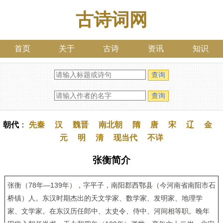
古诗词网
首页
关于
古诗
资讯
知识
朝代
：
先秦
汉
魏晋
南北朝
隋
唐
宋
辽
金
元
明
清
现当代
不详
张衡简介
张衡（78年—139年），字平子，南阳郡西鄂县（今河南省南阳市石
桥镇）人。东汉时期杰出的天文学家、数学家、发明家、地理学
家、文学家。在东汉历任郎中、太史令、侍中、河间相等职。晚年