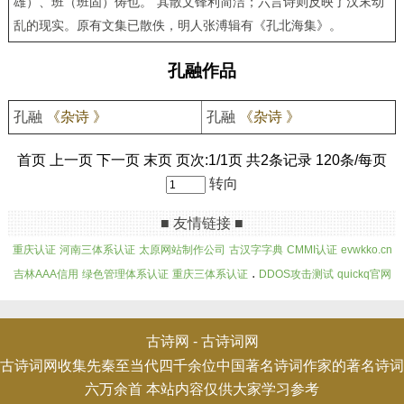
雄）、班（班固）俦也。”其散文锋利简洁；六言诗则反映了汉末动
乱的现实。原有文集已散佚，明人张溥辑有《孔北海集》。
孔融作品
孔融
《杂诗 》
孔融
《杂诗 》
首页 上一页 下一页 末页 页次:1/1页 共2条记录 120条/每页
转向
■ 友情链接 ■
重庆认证
河南三体系认证
太原网站制作公司
古汉字字典
CMMI认证
evwkko.cn
.
吉林AAA信用
绿色管理体系认证
重庆三体系认证
DDOS攻击测试
quickq官网
古诗网 -
古诗词网
古诗词网收集先秦至当代四千余位中国著名诗词作家的著名诗词
六万余首 本站内容仅供大家学习参考