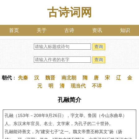
古诗词网
首页
关于
古诗
资讯
知识
朝代
：
先秦
汉
魏晋
南北朝
隋
唐
宋
辽
金
元
明
清
现当代
不详
孔融简介
孔融（153年－208年9月26日），字文举。鲁国（今山东曲阜）
人。东汉末年官员、名士、文学家，为孔子的二十世孙。
孔融能诗善文，为“建安七子”之一。魏文帝曹丕称其文“扬（扬